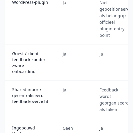
WordPress-plugin
Ja
Niet
gepositioneerd
als belangrijk
officieel
plugin-entry
point
Guest / client
Ja
Ja
feedback zonder
zware
onboarding
Shared inbox /
Ja
Feedback
gecentraliseerd
wordt
feedbackoverzicht
georganiseerd
als taken
Ingebouwd
Geen
Ja