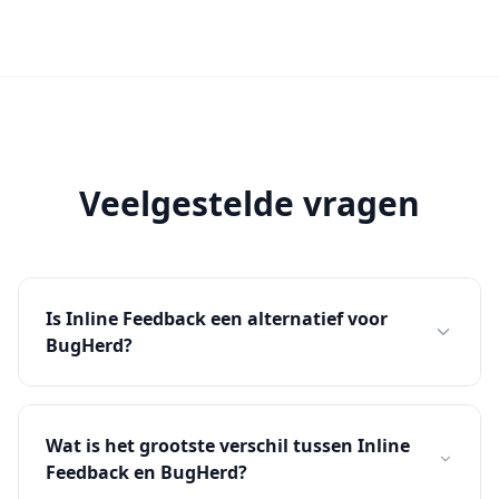
Veelgestelde vragen
Is Inline Feedback een alternatief voor
BugHerd?
Ja. Beide tools helpen teams om
websitefeedback visueel en in context te
Wat is het grootste verschil tussen Inline
verzamelen, maar het zwaartepunt is anders.
Feedback en BugHerd?
BugHerd leunt sterker op gestructureerde bug