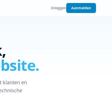
Inloggen
Aanmelden
,
bsite.
t klanten en
technische