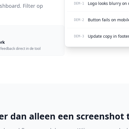
Logo looks blurry on 
DEM-1
shboard. Filter op
Button fails on mobil
DEM-2
Update copy in foote
DEM-3
rk
feedback direct in de tool
r dan alleen een screenshot 