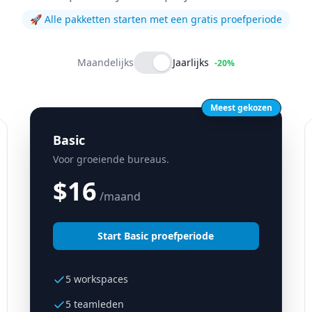
🚀 Alle pakketten starten met een gratis proefperiode
Maandelijks
Jaarlijks
-20%
Meest gekozen
Basic
Voor groeiende bureaus.
$
16
/maand
Start Basic proefperiode
5 workspaces
5 teamleden