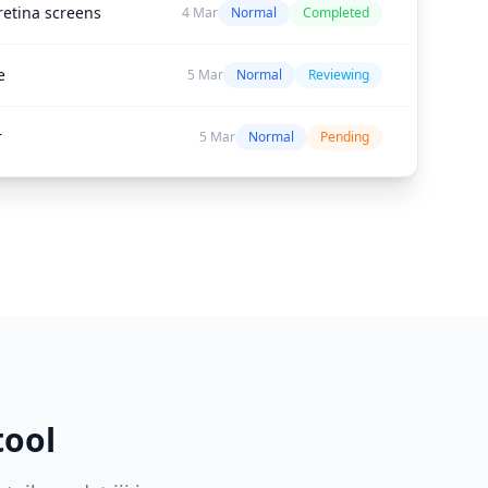
retina screens
4 Mar
Normal
Completed
e
5 Mar
Normal
Reviewing
r
5 Mar
Normal
Pending
tool